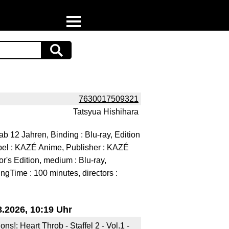
Home
Download
Preispiraten auf Facebook
7630017509321
Tatsyua Hishihara
Support & Newsletter
 12 Jahren, Binding : Blu-ray, Edition
Presse
Label : KAZÉ Anime, Publisher : KAZÉ
r's Edition, medium : Blu-ray,
Datenschutz
ngTime : 100 minutes, directors :
Impressum
.2026, 10:19 Uhr
s!: Heart Throb - Staffel 2 - Vol.1 -