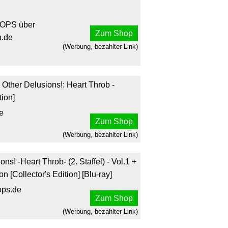
OPS über
Zum Shop
.de
(Werbung, bezahlter Link)
Other Delusions!: Heart Throb -
tion]
e
Zum Shop
(Werbung, bezahlter Link)
s! -Heart Throb- (2. Staffel) - Vol.1 +
 [Collector's Edition] [Blu-ray]
ps.de
Zum Shop
(Werbung, bezahlter Link)