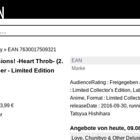
y
» EAN 7630017509321
ons! -Heart Throb- (2.
EAN
Marke
er - Limited Edition
AudienceRating : Freigegeben ab
: Limited Collector's Edition, 
Anime, Format : Limited Collecto
3,99 €
releaseDate : 2016-09-30, runni
Tatsyua Hishihara
r
Angebote von heute, 09.08
Love, Chunibyo & Other Delusion