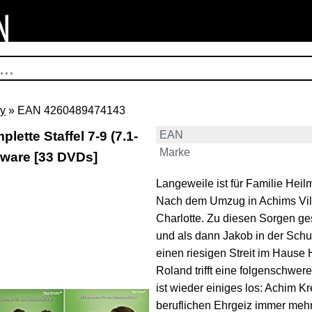
y
» EAN 4260489474143
lette Staffel 7-9 (7.1-
EAN
Marke
alware [33 DVDs]
Langeweile ist für Familie Heilm
Nach dem Umzug in Achims Villa
Charlotte. Zu diesen Sorgen g
und als dann Jakob in der Schul
einen riesigen Streit im Haus
Roland trifft eine folgenschwer
ist wieder einiges los: Achim K
beruflichen Ehrgeiz immer meh