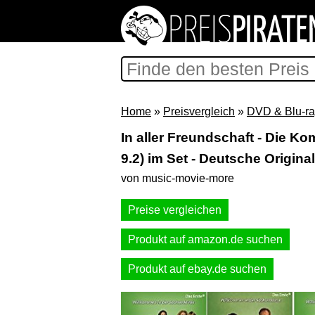
Home
»
Preisvergleich
»
DVD & Blu-ra
In aller Freundschaft - Die Komp
9.2) im Set - Deutsche Origin
von music-movie-more
Preise vergleichen
Produkt auf amazon.de suchen
Produkt auf ebay.de suchen