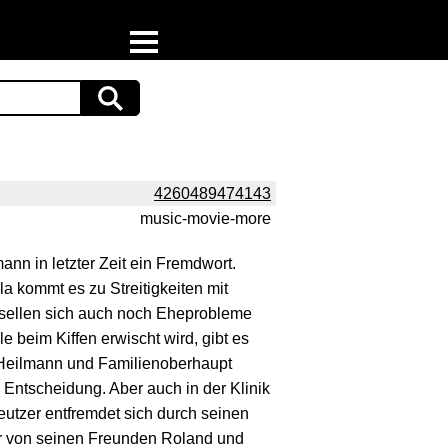
Home
Download
Preispiraten auf Facebook
4260489474143
music-movie-more
Support & Newsletter
ann in letzter Zeit ein Fremdwort.
Presse
 kommt es zu Streitigkeiten mit
esellen sich auch noch Eheprobleme
Datenschutz
e beim Kiffen erwischt wird, gibt es
e Heilmann und Familienoberhaupt
Impressum
e Entscheidung. Aber auch in der Klinik
reutzer entfremdet sich durch seinen
r von seinen Freunden Roland und