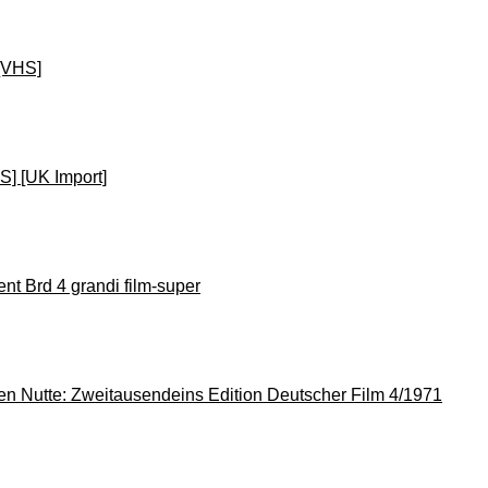
[VHS]
S] [UK Import]
nt Brd 4 grandi film-super
gen Nutte: Zweitausendeins Edition Deutscher Film 4/1971