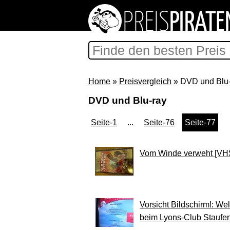
Home
»
Preisvergleich
» DVD und Blu-
DVD und Blu-ray
Seite-1
...
Seite-76
Seite-77
Vom Winde verweht [VH
Vorsicht Bildschirm!: W
beim Lyons-Club Staufe