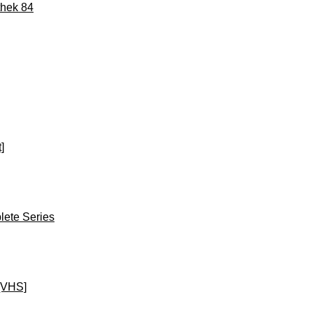
thek 84
]
ete Series
[VHS]