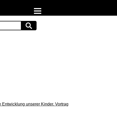
Home
Download
Preispiraten auf Facebook
Support & Newsletter
Presse
Datenschutz
Impressum
 Entwicklung unserer Kinder. Vortrag