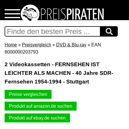
Home
Download
Home
»
Preisvergleich
»
DVD & Blu-ray
» EAN
8000000203793
Preispiraten auf Facebook
2 Videokassetten - FERNSEHEN IST
LEICHTER ALS MACHEN - 40 Jahre SDR-
Support & Newsletter
Fernsehen 1954-1994 - Stuttgart
Presse
Preise vergleichen
Datenschutz
Produkt auf amazon.de suchen
Produkt auf ebay.de suchen
Impressum