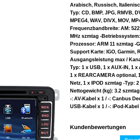
Arabisch, Russisch, Italieni
Typ: CD, BMP, JPG, RMVB, 
MPEG4, WAV, DIVX, MOV, MP
Frequenzbandbreite: AM: 522
MHz szmtag -Betriebssystem
Prozessor: ARM 11 szmtag -GP
Support Karte: IGO, Garmin, 
Ausgangsleistung max / Kanal
Typ: 1 x USB, 1 x AUX-IN, 1 
1 x REARCAMERA optional, 1 
Netz, 1 x IPOD szmtag -Typ: 
Nettogewicht (kg): 3.2 szmtag 
-: AV-Kabel x 1 / -: Canbus De
USB-Kabel x 1 / -: iPod-Kabel
Kundenbewertungen