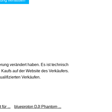
ung verfassen
erung verändert haben. Es ist technisch
s Kaufs auf der Website des Verkäufers.
lifizierten Verkäufen.
ür ...
blueproton DJI Phantom ...