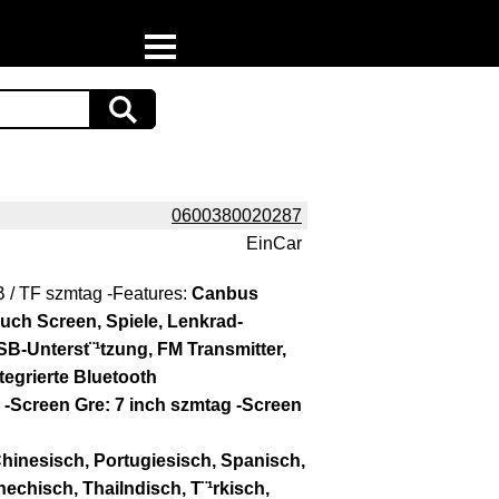
Home
Download
Preispiraten auf Facebook
0600380020287
EinCar
Support & Newsletter
B / TF szmtag -Features:
Canbus
Presse
ouch Screen, Spiele, Lenkrad-
B-Unterst¨¹tzung, FM Transmitter,
Datenschutz
egrierte Bluetooth
g -Screen Gre: 7 inch szmtag -Screen
Impressum
hinesisch, Portugiesisch, Spanisch,
echisch, Thailndisch, T¨¹rkisch,