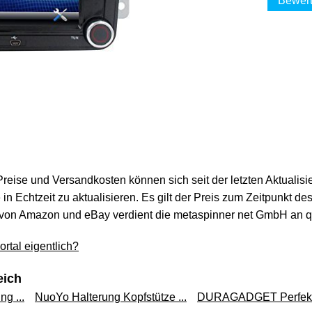
Bewert
 Preise und Versandkosten können sich seit der letzten Aktualisi
in Echtzeit zu aktualisieren. Es gilt der Preis zum Zeitpunkt de
von Amazon und eBay verdient die metaspinner net GmbH an qua
rtal eigentlich?
eich
g ...
NuoYo Halterung Kopfstütze ...
DURAGADGET Perfekt f