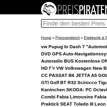
Home
»
Preisvergleich
»
Elektronik & 
vw Pupug In Dash 7 "Automoti
DVD GPS Auto-Navigationssys
Autoradio BUS Kostenlose Offi
HD f¨¹r VW Volkswagen New B
CC PASSAT B6 JETTA A5 GOLF 
GTI Golf BT R32 Scirocco Ti
Kaninchen SKODA: PC Octavi
Combi Fabia Limousine Fabia
Praktick SEAT Toledo III Leon 