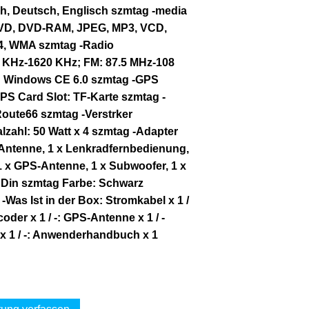
sch, Deutsch, Englisch szmtag -media
DVD, DVD-RAM, JPEG, MP3, VCD,
4, WMA szmtag -Radio
 KHz-1620 KHz; FM: 87.5 MHz-108
: Windows CE 6.0 szmtag -GPS
S Card Slot: TF-Karte szmtag -
Route66 szmtag -Verstrker
zahl: 50 Watt x 4 szmtag -Adapter
x Antenne, 1 x Lenkradfernbedienung,
x GPS-Antenne, 1 x Subwoofer, 1 x
2 Din szmtag Farbe: Schwarz
-Was Ist in der Box: Stromkabel x 1 /
coder x 1 / -: GPS-Antenne x 1 / -
 x 1 / -: Anwenderhandbuch x 1