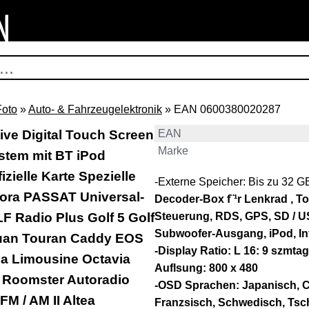
Foto
»
Auto- & Fahrzeugelektronik
» EAN 0600380020287
ve Digital Touch Screen
EAN
Marke
tem mit BT iPod
zielle Karte Spezielle
-Externe Speicher: Bis zu 32 G
ora PASSAT Universal-
Decoder-Box f¨¹r Lenkrad , T
Radio Plus Golf 5 Golf
Steuerung, RDS, GPS, SD / US
Subwoofer-Ausgang, iPod, Int
guan Touran Caddy EOS
-Display Ratio: L 16: 9 szmta
a Limousine Octavia
Auflsung: 800 x 480
 Roomster Autoradio
-OSD Sprachen: Japanisch, C
FM / AM II Altea
Franzsisch, Schwedisch, Tsch