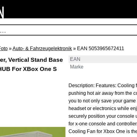
Foto
»
Auto- & Fahrzeugelektronik
» EAN 5053965672411
r, Vertical Stand Base
EAN
Marke
 HUB For XBox One S
Description: Features: Cooling 
pushing hot air away from the 
you to not only save your game 
headset or electronics while en
securely position your console up
for x-one console and controlle
Cooling Fan for Xbox One is the