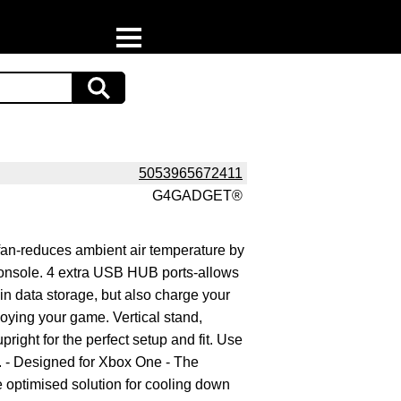
Home
Download
Preispiraten auf Facebook
5053965672411
G4GADGET®
Support & Newsletter
Presse
fan-reduces ambient air temperature by
console. 4 extra USB HUB ports-allows
Datenschutz
in data storage, but also charge your
joying your game. Vertical stand,
Impressum
right for the perfect setup and fit. Use
r. - Designed for Xbox One - The
 optimised solution for cooling down