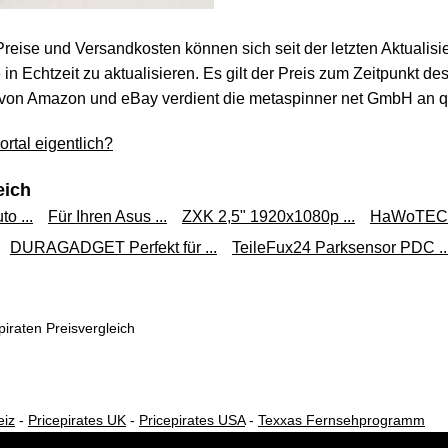
 Preise und Versandkosten können sich seit der letzten Aktualisi
in Echtzeit zu aktualisieren. Es gilt der Preis zum Zeitpunkt de
von Amazon und eBay verdient die metaspinner net GmbH an qua
rtal eigentlich?
eich
o ...
Für Ihren Asus ...
ZXK 2,5" 1920x1080p ...
HaWoTEC 
DURAGADGET Perfekt für ...
TeileFux24 Parksensor PDC ..
iraten Preisvergleich
eiz
-
Pricepirates UK
-
Pricepirates USA
-
Texxas Fernsehprogramm