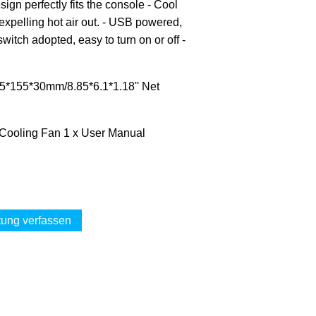
gn perfectly fits the console - Cool
xpelling hot air out. - USB powered,
itch adopted, easy to turn on or off -
225*155*30mm/8.85*6.1*1.18'' Net
x Cooling Fan 1 x User Manual
ung verfassen