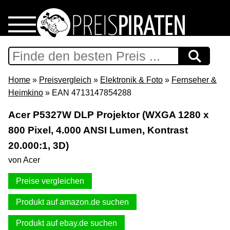
Home
Download
Home
»
Preisvergleich
»
Elektronik & Foto
»
Fernseher &
Heimkino
» EAN 4713147854288
Preispiraten auf Facebook
Acer P5327W DLP Projektor (WXGA 1280 x
800 Pixel, 4.000 ANSI Lumen, Kontrast
Support & Newsletter
20.000:1, 3D)
Presse
von Acer
Preise vergleichen
Datenschutz
Produkt auf amazon.de suchen
Impressum
Produkt auf ebay.de suchen