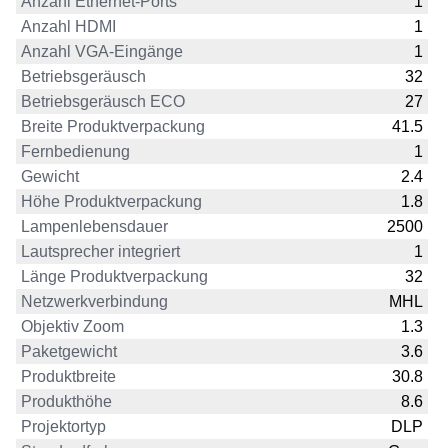
Anzahl Ethernet-Ports
1
Anzahl HDMI
1
Anzahl VGA-Eingänge
1
Betriebsgeräusch
32
Betriebsgeräusch ECO
27
Breite Produktverpackung
41.5
Fernbedienung
1
Gewicht
2.4
Höhe Produktverpackung
1.8
Lampenlebensdauer
2500
Lautsprecher integriert
1
Länge Produktverpackung
32
Netzwerkverbindung
MHL
Objektiv Zoom
1.3
Paketgewicht
3.6
Produktbreite
30.8
Produkthöhe
8.6
Projektortyp
DLP