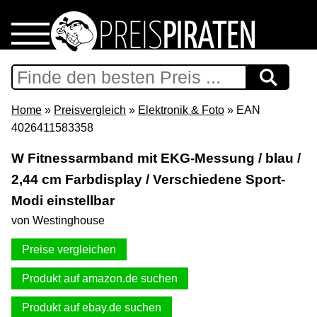
Home
Download
Home
»
Preisvergleich
»
Elektronik & Foto
» EAN
4026411583358
Preispiraten auf Facebook
W Fitnessarmband mit EKG-Messung / blau /
2,44 cm Farbdisplay / Verschiedene Sport-
Support & Newsletter
Modi einstellbar
Presse
von Westinghouse
Preise vergleichen
Datenschutz
Produkt auf amazon.de suchen
Impressum
Produkt auf ebay.de suchen