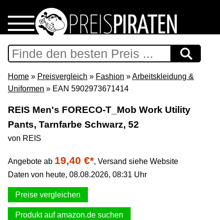
Home
Download
Home
»
Preisvergleich
»
Fashion
»
Arbeitskleidung &
Uniformen
» EAN 5902973671414
Preispiraten auf Facebook
REIS Men's FORECO-T_Mob Work Utility
Pants, Tarnfarbe Schwarz, 52
Support & Newsletter
von REIS
Presse
19,40 €*
Angebote ab
,
Versand siehe Website
Daten von heute, 08.08.2026, 08:31 Uhr
Datenschutz
Preise vergleichen
Impressum
Produkt auf amazon.de suchen