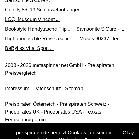
Samsonite S'Cure - ...
Cutefly 86113 Schlüsselanhänger ...
LOQI Museum Vincent ...
Bookstyle Handytasche Flip ...
Samsonite S'Cure - ...
Highbury leichte Reisetasche ...
Moses 90237 Der ...
BaByliss Vital Sport ...
2003 - 2026 metaspinner net GmbH - Preispiraten
Preisvergleich
Impressum
-
Datenschutz
-
Sitemap
Preispiraten Österreich
-
Preispiraten Schweiz
-
Pricepirates UK
-
Pricepirates USA
-
Texxas
Fernsehprogramm
preispiraten.de benutzt Cookies, um seinen
Okay