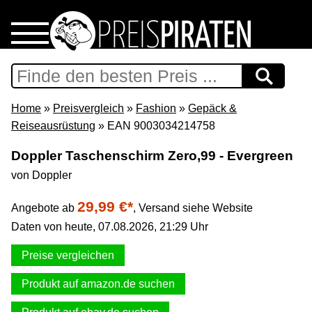
Home
Download
Home
»
Preisvergleich
»
Fashion
»
Gepäck &
Reiseausrüstung
» EAN 9003034214758
Preispiraten auf Facebook
Doppler Taschenschirm Zero,99 - Evergreen
von Doppler
Support & Newsletter
29,99 €*
Angebote ab
,
Versand siehe Website
Presse
Daten von heute, 07.08.2026, 21:29 Uhr
Datenschutz
Preise vergleichen
Produkt auf amazon.de suchen
Impressum