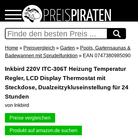
Home
Download
Home
»
Preisvergleich
»
Garten
»
Pools, Gartensaunas &
Badewannen mit Sprudelfunktion
» EAN 0747380985090
Preispiraten auf Facebook
Inkbird 220V ITC-306T Heizung Temperatur
Regler, LCD Display Thermostat mit
Support & Newsletter
Steckdose, Dualzeitzykluseinstellung für 24
Presse
Stunden
von Inkbird
Datenschutz
Preise vergleichen
Impressum
Produkt auf amazon.de suchen