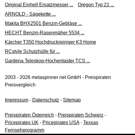
Versand ab 4,99 €
Original Einhell Ersatzmesser ...
Oregon Typ 21 ...
globus-baumarkt.de
ARNOLD - Sägekette ...
Makita BHX2501 Benzin-Gebläse ...
Zum Shop
HECHT Benzin-Rasenmäher 5534 ...
(Werbung, bezahlter Link)
Kärcher T350 Hochdruckreiniger K3 Home
Wolf Garten Fadenspule GT-F 8 (rot, für GT 845, GT 850
RCstyle Schutzhülle für ...
(bis 2012)) 49ATS2--650
Gardena Teleskop-Hochentaster TCS ...
10,14 €*
Versand ab 5,49 €
2003 - 2026 metaspinner net GmbH - Preispiraten
kaufland.de
Preisvergleich
Zum Shop
Impressum
-
Datenschutz
-
Sitemap
(Werbung, bezahlter Link)
Preispiraten Österreich
-
Preispiraten Schweiz
-
WOLF Fadenspule WOLF-Garten GT-F 8 7120503
Pricepirates UK
-
Pricepirates USA
-
Texxas
Fadenspule, (1-St)
Fernsehprogramm