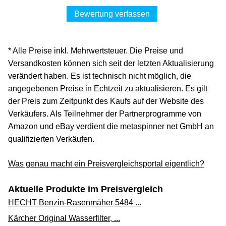
13,06 €*
Bewertung verfassen
Versand siehe Website
galaxus.de
* Alle Preise inkl. Mehrwertsteuer. Die Preise und
Zum Shop
Versandkosten können sich seit der letzten Aktualisierung
(Werbung, bezahlter Link)
verändert haben. Es ist technisch nicht möglich, die
angegebenen Preise in Echtzeit zu aktualisieren. Es gilt
WOLF-Garten GT-F 8 7120503 Fadenspule, Rot
der Preis zum Zeitpunkt des Kaufs auf der Website des
13,12 €*
Verkäufers. Als Teilnehmer der Partnerprogramme von
Amazon und eBay verdient die metaspinner net GmbH an
Versand siehe Website
qualifizierten Verkäufen.
Mö-Bau GmbH über amazon.de
Was genau macht ein Preisvergleichsportal eigentlich?
Zum Shop
(Werbung, bezahlter Link)
Aktuelle Produkte im Preisvergleich
MTD Products MTD Fadenspule 2 x 6 m
HECHT Benzin-Rasenmäher 5484 ...
9,99 €*
Kärcher Original Wasserfilter, ...