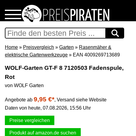
Home
Download
Home
»
Preisvergleich
»
Garten
»
Rasenmäher &
elektrische Gartenwerkzeuge
» EAN 4009269713689
Preispiraten auf Facebook
WOLF-Garten GT-F 8 7120503 Fadenspule,
Rot
Support & Newsletter
von WOLF Garten
Presse
9,95 €*
Angebote ab
,
Versand siehe Website
Daten von heute, 07.08.2026, 15:56 Uhr
Datenschutz
Preise vergleichen
Impressum
Produkt auf amazon.de suchen