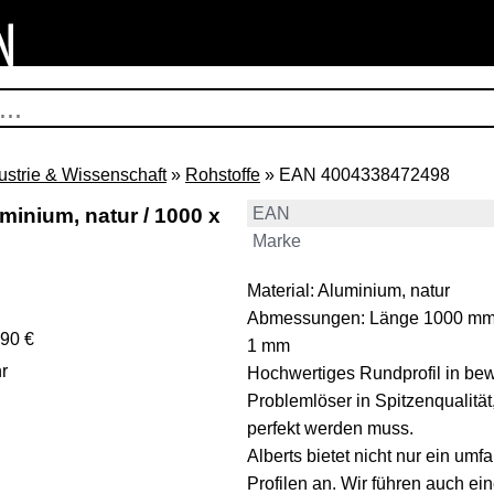
ustrie & Wissenschaft
»
Rohstoffe
» EAN 4004338472498
minium, natur / 1000 x
EAN
Marke
Material: Aluminium, natur
Abmessungen: Länge 1000 mm -
,90 €
1 mm
r
Hochwertiges Rundprofil in bewä
Problemlöser in Spitzenqualitä
perfekt werden muss.
Alberts bietet nicht nur ein um
Profilen an. Wir führen auch ei