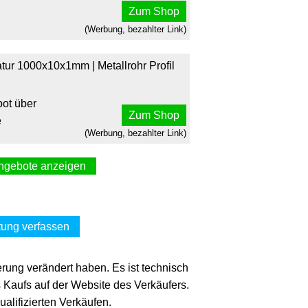
Zum Shop
(Werbung, bezahlter Link)
tur 1000x10x1mm | Metallrohr Profil
ot über
Zum Shop
e
(Werbung, bezahlter Link)
ngebote anzeigen
uminium natur 1000x10x10 mm
ärke 1 mm Ø 10 mm
enfux*de über
ung verfassen
Zum Shop
ebay.de
(Werbung, bezahlter Link)
erung verändert haben. Es ist technisch
s Kaufs auf der Website des Verkäufers.
Alu natur, LxØxS 1000 x 10 x 1 mm
lifizierten Verkäufen.
6025871