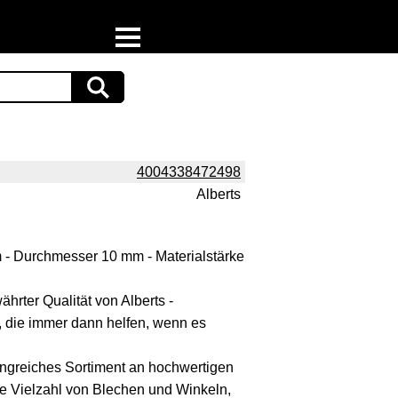
Home
Download
Preispiraten auf Facebook
4004338472498
Alberts
Support & Newsletter
Presse
 Durchmesser 10 mm - Materialstärke
Datenschutz
hrter Qualität von Alberts -
t, die immer dann helfen, wenn es
Impressum
fangreiches Sortiment an hochwertigen
ne Vielzahl von Blechen und Winkeln,