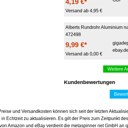
4,19 €*
Versand ab 4,95 €
Alberts Rundrohr Aluminium na
472498
gigadep
9,99 €*
ebay.d
Versand ab 0,00 €
Weitere A
ALBERTS Rundrohr Al
Kundenbewertungen
Materialst
farb
6,40 €*
Bewert
Versand ab 4,95 €
 Preise und Versandkosten können sich seit der letzten Aktualisi
in Echtzeit zu aktualisieren. Es gilt der Preis zum Zeitpunkt de
ALBERTS BA-Profil, rund, 
von Amazon und eBay verdient die metaspinner net GmbH an qua
p