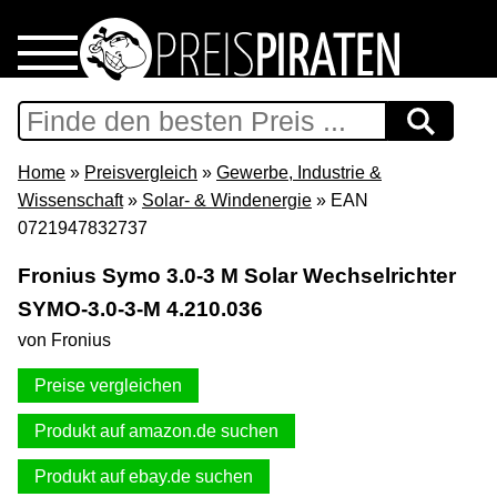
Home
Download
Home
»
Preisvergleich
»
Gewerbe, Industrie &
Wissenschaft
»
Solar- & Windenergie
» EAN
Preispiraten auf Facebook
0721947832737
Fronius Symo 3.0-3 M Solar Wechselrichter
Support & Newsletter
SYMO-3.0-3-M 4.210.036
von Fronius
Presse
Preise vergleichen
Datenschutz
Produkt auf amazon.de suchen
Impressum
Produkt auf ebay.de suchen