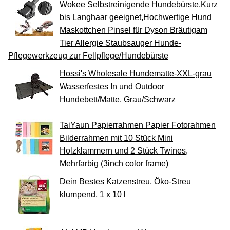
Wokee Selbstreinigende Hundebürste,Kurz
bis Langhaar geeignet,Hochwertige Hund
Maskottchen Pinsel für Dyson Bräutigam
Tier Allergie Staubsauger Hunde-
Pflegewerkzeug zur Fellpflege/Hundebürste
Hossi's Wholesale Hundematte-XXL-grau
Wasserfestes In und Outdoor
Hundebett/Matte, Grau/Schwarz
TaiYaun Papierrahmen Papier Fotorahmen
Bilderrahmen mit 10 Stück Mini
Holzklammern und 2 Stück Twines,
Mehrfarbig (3inch color frame)
Dein Bestes Katzenstreu, Öko-Streu
klumpend, 1 x 10 l