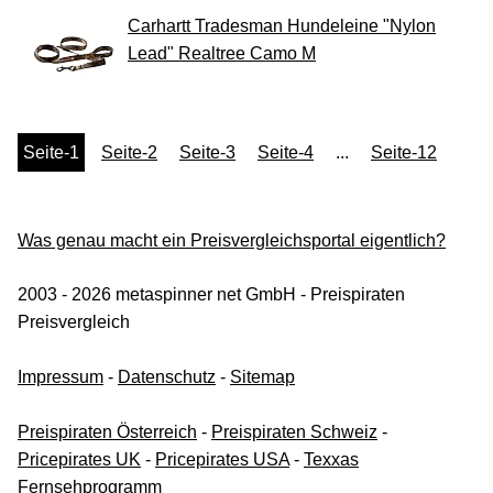
Carhartt Tradesman Hundeleine "Nylon
Lead" Realtree Camo M
Seite-1
Seite-2
Seite-3
Seite-4
...
Seite-12
Was genau macht ein Preisvergleichsportal eigentlich?
2003 - 2026 metaspinner net GmbH - Preispiraten
Preisvergleich
Impressum
-
Datenschutz
-
Sitemap
Preispiraten Österreich
-
Preispiraten Schweiz
-
Pricepirates UK
-
Pricepirates USA
-
Texxas
Fernsehprogramm