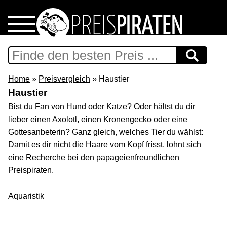
Home
Download
Home
»
Preisvergleich
» Haustier
Haustier
Preispiraten auf Facebook
Bist du Fan von
Hund
oder
Katze
? Oder hältst du dir
lieber einen Axolotl, einen Kronengecko oder eine
Support & Newsletter
Gottesanbeterin? Ganz gleich, welches Tier du wählst:
Damit es dir nicht die Haare vom Kopf frisst, lohnt sich
Presse
eine Recherche bei den papageienfreundlichen
Preispiraten.
Datenschutz
Aquaristik
Impressum