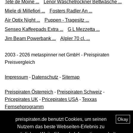
Tete de Moine ...
Lenor Wäschetrockner Bettwäsche ...
Miele di Millefiori ...
Fosters Radler An ...
Air Optix Night ...
Puppen - Tragesitz ...
Senseo Kaffeepads Extra ...
G L Mezzetta ...
Jim Beam Powerbank ...
Alpler 70 cl. ...
2003 - 2026 metaspinner net GmbH - Preispiraten
Preisvergleich
Impressum
-
Datenschutz
-
Sitemap
Preispiraten Österreich
-
Preispiraten Schweiz
-
Pricepirates UK
-
Pricepirates USA
-
Texxas
Fernsehprogramm
preispiraten.de benutzt Cookies, um seinen
Okay
Nutzern das beste Webseiten-Erlebnis zu