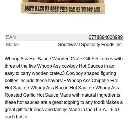
EAN
0778894008999
Marke
Southwest Specialty Foods Inc.
Whoop Ass Hot Sauce Wooden Crate Gift Set comes with
three of the five Whoop Ass cowboy Hot Sauces in an
easy to carry wooden crate.;3 Cowboy shaped figuring
bottles include these flavors: • Whoop Ass Chipotle Fire
Hot Sauce • Whoop Ass Bacon Hot Sauce • Whoop Ass
Roasted Garlic Hot Sauce;Made with natural ingredients
these hot sauces are a great topping to any food!;Makes a
great gift for friends and family!;Made in the U.S.A. - 6 oz
each bottle.