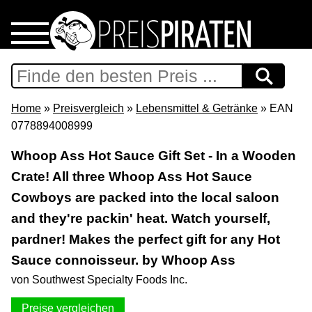
Home
Download
Home
»
Preisvergleich
»
Lebensmittel & Getränke
» EAN
0778894008999
Preispiraten auf Facebook
Whoop Ass Hot Sauce Gift Set - In a Wooden
Crate! All three Whoop Ass Hot Sauce
Support & Newsletter
Cowboys are packed into the local saloon
Presse
and they're packin' heat. Watch yourself,
pardner! Makes the perfect gift for any Hot
Datenschutz
Sauce connoisseur. by Whoop Ass
von Southwest Specialty Foods Inc.
Impressum
Preise vergleichen