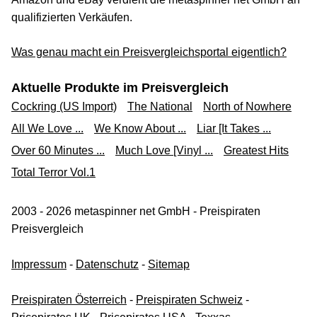
qualifizierten Verkäufen.
Was genau macht ein Preisvergleichsportal eigentlich?
Aktuelle Produkte im Preisvergleich
Cockring (US Import)
The National
North of Nowhere
All We Love ...
We Know About ...
Liar [It Takes ...
Over 60 Minutes ...
Much Love [Vinyl ...
Greatest Hits
Total Terror Vol.1
2003 - 2026 metaspinner net GmbH - Preispiraten
Preisvergleich
Impressum
-
Datenschutz
-
Sitemap
Preispiraten Österreich
-
Preispiraten Schweiz
-