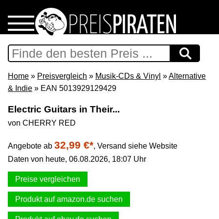
Home
Download
Home
»
Preisvergleich
»
Musik-CDs & Vinyl
»
Alternative
& Indie
» EAN 5013929129429
Preispiraten auf Facebook
Electric Guitars in Their...
von CHERRY RED
Support & Newsletter
32,99 €*
Angebote ab
,
Versand siehe Website
Presse
Daten von heute, 06.08.2026, 18:07 Uhr
Datenschutz
Preise vergleichen
Produkt auf amazon.de suchen
Impressum