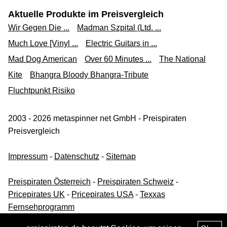
Aktuelle Produkte im Preisvergleich
Wir Gegen Die ...
Madman Szpital (Ltd. ...
Much Love [Vinyl ...
Electric Guitars in ...
Mad Dog American
Over 60 Minutes ...
The National
Kite
Bhangra Bloody Bhangra-Tribute
Fluchtpunkt Risiko
2003 - 2026 metaspinner net GmbH - Preispiraten
Preisvergleich
Impressum
-
Datenschutz
-
Sitemap
Preispiraten Österreich
-
Preispiraten Schweiz
-
Pricepirates UK
-
Pricepirates USA
-
Texxas
Fernsehprogramm