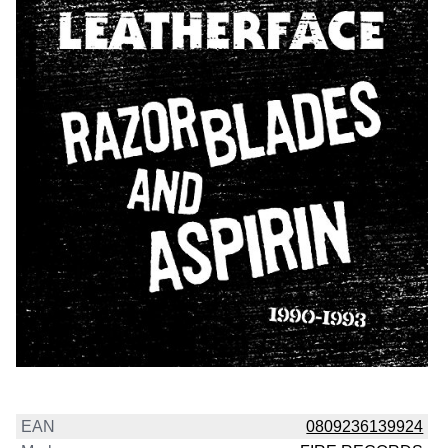
EAN
0809236139924