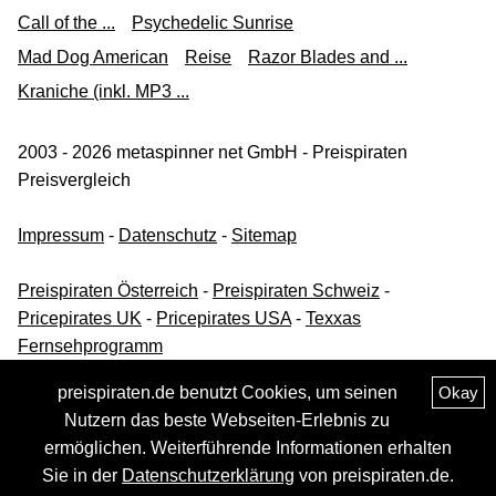
Call of the ...
Psychedelic Sunrise
Mad Dog American
Reise
Razor Blades and ...
Kraniche (inkl. MP3 ...
2003 - 2026 metaspinner net GmbH - Preispiraten
Preisvergleich
Impressum
-
Datenschutz
-
Sitemap
Preispiraten Österreich
-
Preispiraten Schweiz
-
Pricepirates UK
-
Pricepirates USA
-
Texxas
Fernsehprogramm
preispiraten.de benutzt Cookies, um seinen
Okay
Nutzern das beste Webseiten-Erlebnis zu
ermöglichen. Weiterführende Informationen erhalten
Sie in der
Datenschutzerklärung
von preispiraten.de.