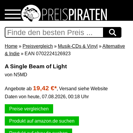
Home
Download
Home
»
Preisvergleich
»
Musik-CDs & Vinyl
»
Alternative
& Indie
» EAN 0702224126923
Preispiraten auf Facebook
A Single Beam of Light
von N5MD
Support & Newsletter
19,42 €*
Angebote ab
,
Versand siehe Website
Presse
Daten von heute, 07.08.2026, 00:18 Uhr
Datenschutz
Preise vergleichen
Produkt auf amazon.de suchen
Impressum