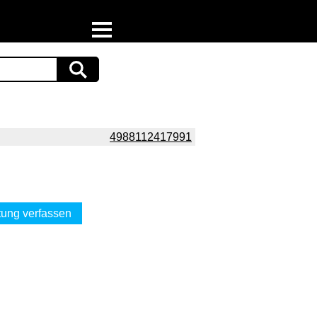
Home
Download
Preispiraten auf Facebook
4988112417991
Support & Newsletter
Presse
ung verfassen
Datenschutz
Impressum