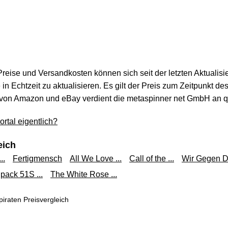
 Preise und Versandkosten können sich seit der letzten Aktualisi
in Echtzeit zu aktualisieren. Es gilt der Preis zum Zeitpunkt de
von Amazon und eBay verdient die metaspinner net GmbH an qua
rtal eigentlich?
eich
..
Fertigmensch
All We Love ...
Call of the ...
Wir Gegen Di
ack 51S ...
The White Rose ...
iraten Preisvergleich