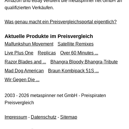
Amazon und eBay verdient die metaspinner net GmbH an
qualifizierten Verkäufen.
Was genau macht ein Preisvergleichsportal eigentlich?
Aktuelle Produkte im Preisvergleich
Malfunkshun Movement
Satellite Remixes
Live Plus One
Replicas
Over 60 Minutes ...
Razor Blades and ...
Bhangra Bloody Bhangra-Tribute
Mad Dog American
Braun Kombipack 51S ...
Wir Gegen Die ...
2003 - 2026 metaspinner net GmbH - Preispiraten
Preisvergleich
Impressum
-
Datenschutz
-
Sitemap