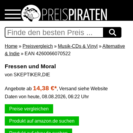
Home
Download
Home
»
Preisvergleich
»
Musik-CDs & Vinyl
»
Alternative
& Indie
» EAN 4260066070522
Preispiraten auf Facebook
Fressen und Moral
von SKEPTIKER,DIE
Support & Newsletter
14,38 €*
Angebote ab
,
Versand siehe Website
Presse
Daten von heute, 08.08.2026, 06:22 Uhr
Datenschutz
Preise vergleichen
Produkt auf amazon.de suchen
Impressum