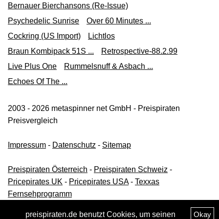
Bernauer Bierchansons (Re-Issue)
Psychedelic Sunrise
Over 60 Minutes ...
Cockring (US Import)
Lichtlos
Braun Kombipack 51S ...
Retrospective-88.2.99
Live Plus One
Rummelsnuff & Asbach ...
Echoes Of The ...
2003 - 2026 metaspinner net GmbH - Preispiraten
Preisvergleich
Impressum
-
Datenschutz
-
Sitemap
Preispiraten Österreich
-
Preispiraten Schweiz
-
Pricepirates UK
-
Pricepirates USA
-
Texxas
Fernsehprogramm
preispiraten.de benutzt Cookies, um seinen
Okay