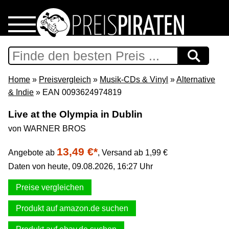
Home
Download
Home
»
Preisvergleich
»
Musik-CDs & Vinyl
»
Alternative
& Indie
» EAN 0093624974819
Preispiraten auf Facebook
Live at the Olympia in Dublin
von WARNER BROS
Support & Newsletter
13,49 €*
Angebote ab
,
Versand ab 1,99 €
Presse
Daten von heute, 09.08.2026, 16:27 Uhr
Datenschutz
Preise vergleichen
Produkt auf amazon.de suchen
Impressum