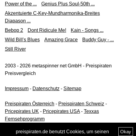
Power of the ...
Genius Plus Soul-50th ...
Akzentuierte C-Key-Mundharmonika-Breites
Diapason ...
Bebop 2
Dont Ridicule Me!
Kain - Songs ...
Wild Bill's Blues
Amazing Grace
Buddy Guy - ...
Still River
2003 - 2026 metaspinner net GmbH - Preispiraten
Preisvergleich
Impressum
-
Datenschutz
-
Sitemap
Preispiraten Österreich
-
Preispiraten Schweiz
-
Pricepirates UK
-
Pricepirates USA
-
Texxas
Fernsehprogramm
preispiraten.de benutzt Cookies, um seinen
Okay