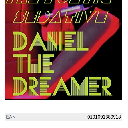
EAN
0191091380918