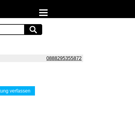
Home
Download
Preispiraten auf Facebook
0888295355872
Support & Newsletter
Presse
ung verfassen
Datenschutz
Impressum