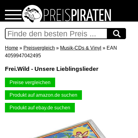
Home
Download
Home
»
Preisvergleich
»
Musik-CDs & Vinyl
» EAN
4059947042495
Preispiraten auf Facebook
Frei.Wild - Unsere Lieblingslieder
Support & Newsletter
Preise vergleichen
Presse
Produkt auf amazon.de suchen
Produkt auf ebay.de suchen
Datenschutz
Impressum