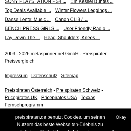
SONY PLAYSTATION PS4 ...
Ein Kessel Buntes ...
Top Deals Available ...
Winter Flowers Leggings ...
Danse Lente: Music ...
Canon CLI8 / ...
BENCH PRESS GIRLS ...
User Friendly Radio ...
Lay Down The ...
Head, Shoulders, Knees ...
2003 - 2026 metaspinner net GmbH - Preispiraten
Preisvergleich
Impressum
-
Datenschutz
-
Sitemap
Preispiraten Österreich
-
Preispiraten Schweiz
-
Pricepirates UK
-
Pricepirates USA
-
Texxas
Fernsehprogramm
preispiraten.de benutzt Cookies, um seinen
Okay
Nutzern das beste Webseiten-Erlebnis zu