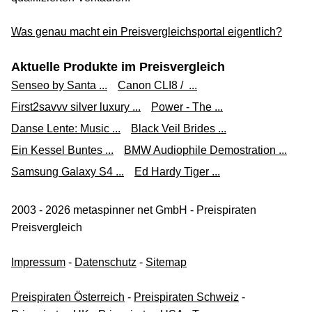
Was genau macht ein Preisvergleichsportal eigentlich?
Aktuelle Produkte im Preisvergleich
Senseo by Santa ...
Canon CLI8 / ...
First2savvv silver luxury ...
Power - The ...
Danse Lente: Music ...
Black Veil Brides ...
Ein Kessel Buntes ...
BMW Audiophile Demostration ...
Samsung Galaxy S4 ...
Ed Hardy Tiger ...
2003 - 2026 metaspinner net GmbH - Preispiraten
Preisvergleich
Impressum
-
Datenschutz
-
Sitemap
Preispiraten Österreich
-
Preispiraten Schweiz
-