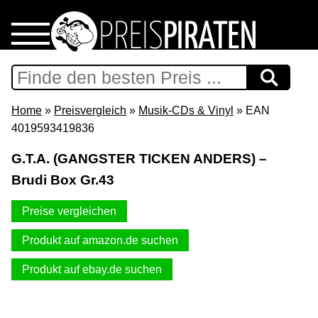
Home
Download
Home
»
Preisvergleich
»
Musik-CDs & Vinyl
» EAN
4019593419836
Preispiraten auf Facebook
G.T.A. (GANGSTER TICKEN ANDERS) –
Brudi Box Gr.43
Support & Newsletter
Preise vergleichen
Presse
Produkt auf amazon.de suchen
Datenschutz
Produkt auf ebay.de suchen
Impressum