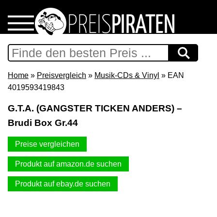
Home
Download
Home
»
Preisvergleich
»
Musik-CDs & Vinyl
» EAN
4019593419843
Preispiraten auf Facebook
G.T.A. (GANGSTER TICKEN ANDERS) –
Brudi Box Gr.44
Support & Newsletter
Preise vergleichen
Presse
Produkt auf amazon.de suchen
Datenschutz
Produkt auf ebay.de suchen
Impressum