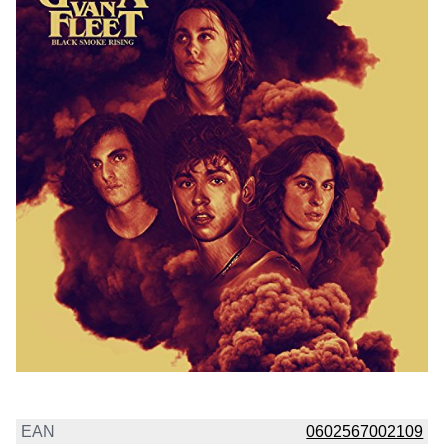
EAN
0602567002109