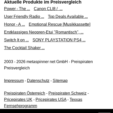
Aktuelle Produkte im Preisvergleich
Power - The ...
Canon CLI8 / ...
User Friendly Radio ...
Top Deals Available ...
Honor - A ...
Emotional Rescue [Musikkassette]
Erstklassiges Neopren-Etui "Romantisch", ...
Switch It on ...
SONY PLAYSTATION PS4 ...
The Cocktail Shaker ...
2003 - 2026 metaspinner net GmbH - Preispiraten
Preisvergleich
Impressum
-
Datenschutz
-
Sitemap
Preispiraten Österreich
-
Preispiraten Schweiz
-
Pricepirates UK
-
Pricepirates USA
-
Texxas
Fernsehprogramm