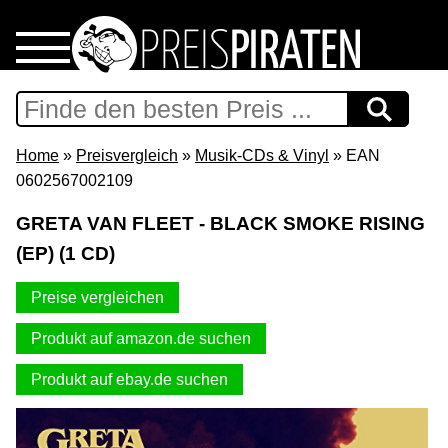
Home
Download
Home
»
Preisvergleich
»
Musik-CDs & Vinyl
» EAN
0602567002109
Preispiraten auf Facebook
GRETA VAN FLEET - BLACK SMOKE RISING
(EP) (1 CD)
Support & Newsletter
Preise vergleichen
Presse
Produkt auf amazon.de suchen
Datenschutz
Produkt auf ebay.de suchen
Impressum