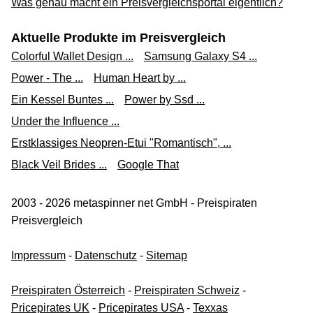
Was genau macht ein Preisvergleichsportal eigentlich?
Aktuelle Produkte im Preisvergleich
Colorful Wallet Design ...
Samsung Galaxy S4 ...
Power - The ...
Human Heart by ...
Ein Kessel Buntes ...
Power by Ssd ...
Under the Influence ...
Erstklassiges Neopren-Etui "Romantisch", ...
Black Veil Brides ...
Google That
2003 - 2026 metaspinner net GmbH - Preispiraten
Preisvergleich
Impressum
-
Datenschutz
-
Sitemap
Preispiraten Österreich
-
Preispiraten Schweiz
-
Pricepirates UK
-
Pricepirates USA
-
Texxas