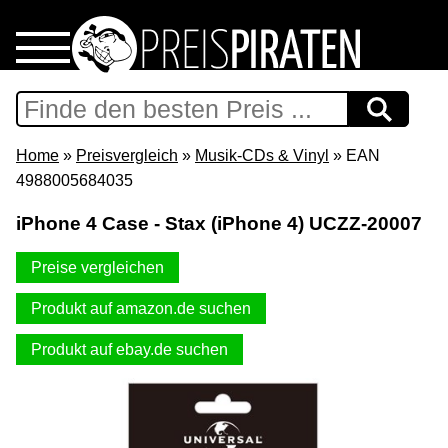
Home
Download
Home
»
Preisvergleich
»
Musik-CDs & Vinyl
» EAN
4988005684035
Preispiraten auf Facebook
iPhone 4 Case - Stax (iPhone 4) UCZZ-20007
Support & Newsletter
Preise vergleichen
Presse
Produkt auf amazon.de suchen
Produkt auf ebay.de suchen
Datenschutz
Impressum