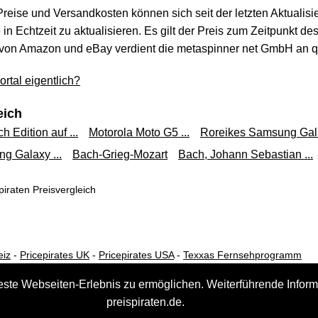
 Preise und Versandkosten können sich seit der letzten Aktualisi
in Echtzeit zu aktualisieren. Es gilt der Preis zum Zeitpunkt de
von Amazon und eBay verdient die metaspinner net GmbH an qua
rtal eigentlich?
eich
h Edition auf ...
Motorola Moto G5 ...
Roreikes Samsung Gala
g Galaxy ...
Bach-Grieg-Mozart
Bach, Johann Sebastian ...
iraten Preisvergleich
eiz
-
Pricepirates UK
-
Pricepirates USA
-
Texxas Fernsehprogramm
este Webseiten-Erlebnis zu ermöglichen. Weiterführende Inform
preispiraten.de.