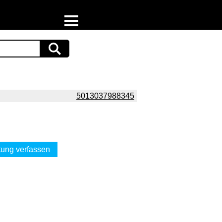
Home
Download
Preispiraten auf Facebook
5013037988345
Support & Newsletter
Presse
ung verfassen
Datenschutz
Impressum