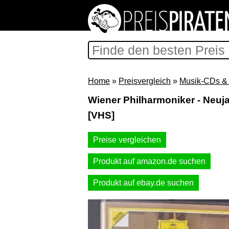
Home
»
Preisvergleich
»
Musik-CDs & 
Wiener Philharmoniker - Neuj
[VHS]
Preise vergleichen
Produkt auf amazon.de suchen
Produkt auf ebay.de suchen