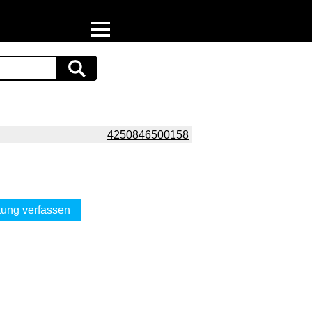
Home
Download
Preispiraten auf Facebook
4250846500158
Support & Newsletter
Presse
ung verfassen
Datenschutz
Impressum