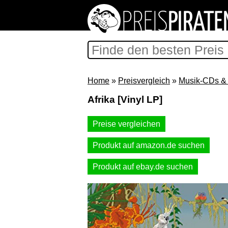
Home
»
Preisvergleich
»
Musik-CDs & 
Afrika [Vinyl LP]
Preise vergleichen
Produkt auf amazon.de suchen
Produkt auf ebay.de suchen