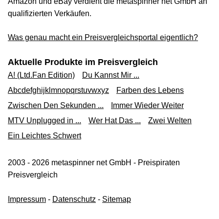
Amazon und eBay verdient die metaspinner net GmbH an
qualifizierten Verkäufen.
Was genau macht ein Preisvergleichsportal eigentlich?
Aktuelle Produkte im Preisvergleich
A! (Ltd.Fan Edition)
Du Kannst Mir ...
Abcdefghijklmnopqrstuvwxyz
Farben des Lebens
Zwischen Den Sekunden ...
Immer Wieder Weiter
MTV Unplugged in ...
Wer Hat Das ...
Zwei Welten
Ein Leichtes Schwert
2003 - 2026 metaspinner net GmbH - Preispiraten
Preisvergleich
Impressum
-
Datenschutz
-
Sitemap