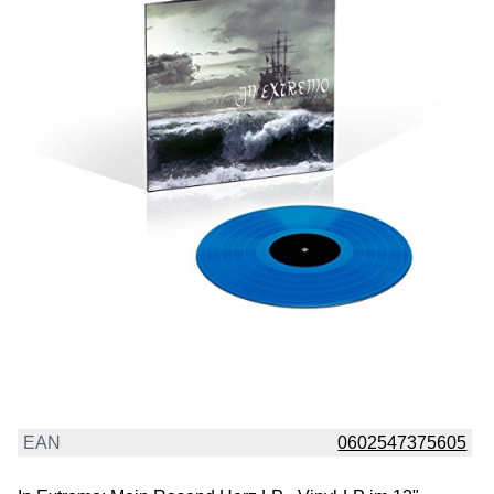
EAN
0602547375605