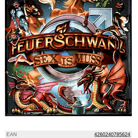
EAN
4260240785624