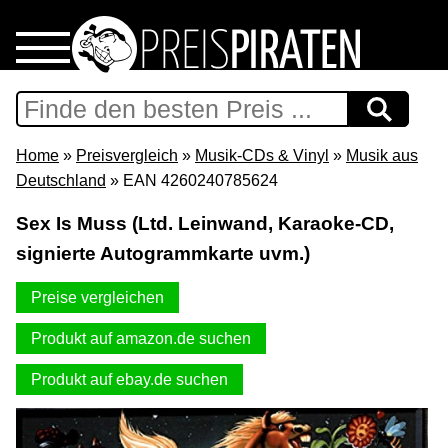
Home
Download
Home
»
Preisvergleich
»
Musik-CDs & Vinyl
»
Musik aus
Deutschland
» EAN 4260240785624
Preispiraten auf Facebook
Sex Is Muss (Ltd. Leinwand, Karaoke-CD,
signierte Autogrammkarte uvm.)
Support & Newsletter
Preise vergleichen
Presse
Produkt auf amazon.de suchen
Datenschutz
Produkt auf ebay.de suchen
Impressum