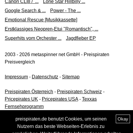
Canon CLI8 / ...
Lone Star Hillbilly ...
Google Search & ...
Power - The ...
Emotional Rescue [Musikkassette]
Erstklassiges Neopren-Etui "Romantisch", ...
Superhits vom Orchester ...
Jagdfieber EP
2003 - 2026 metaspinner net GmbH - Preispiraten
Preisvergleich
Impressum
-
Datenschutz
-
Sitemap
Preispiraten Österreich
-
Preispiraten Schweiz
-
Pricepirates UK
-
Pricepirates USA
-
Texxas
Fernsehprogramm
preispiraten.de benutzt Cookies, um seinen
Okay
Nutzern das beste Webseiten-Erlebnis zu