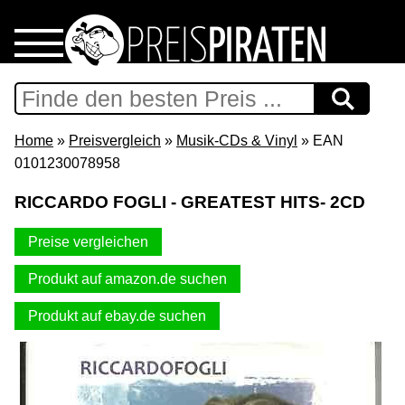
Home
Download
Home
»
Preisvergleich
»
Musik-CDs & Vinyl
» EAN
0101230078958
Preispiraten auf Facebook
RICCARDO FOGLI - GREATEST HITS- 2CD
Support & Newsletter
Preise vergleichen
Presse
Produkt auf amazon.de suchen
Produkt auf ebay.de suchen
Datenschutz
Impressum