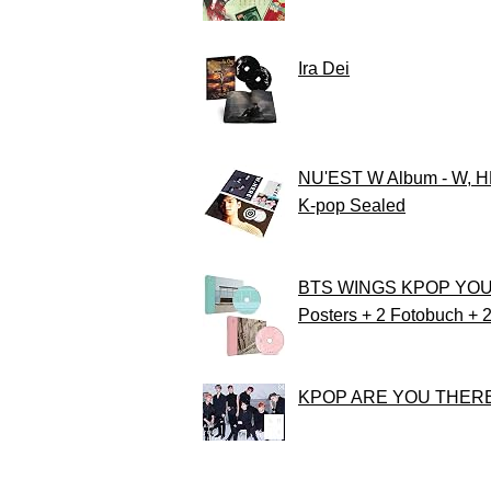
Ira Dei
NU'EST W Album - W, HER
K-pop Sealed
BTS WINGS KPOP YOU N
Posters + 2 Fotobuch + 
KPOP ARE YOU THERE [I v