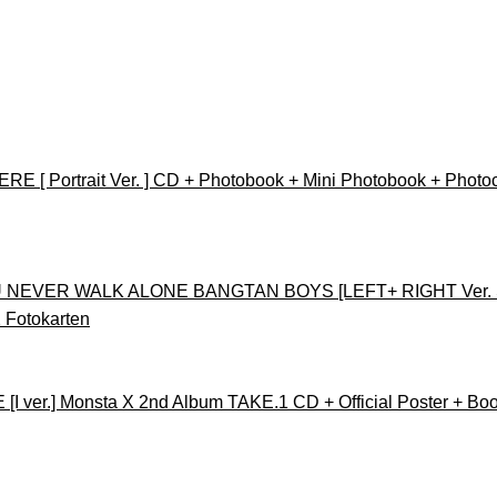
E [ Portrait Ver. ] CD + Photobook + Mini Photobook + Photo
EVER WALK ALONE BANGTAN BOYS [LEFT+ RIGHT Ver. SET V
2 Fotokarten
er.] Monsta X 2nd Album TAKE.1 CD + Official Poster + Bookl