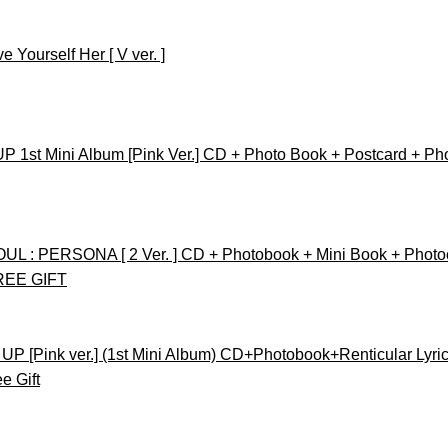
 Yourself Her [ V ver. ]
t Mini Album [Pink Ver.] CD + Photo Book + Postcard + Pho
L : PERSONA [ 2 Ver. ] CD + Photobook + Mini Book + Photoc
REE GIFT
[Pink ver.] (1st Mini Album) CD+Photobook+Renticular Lyr
e Gift