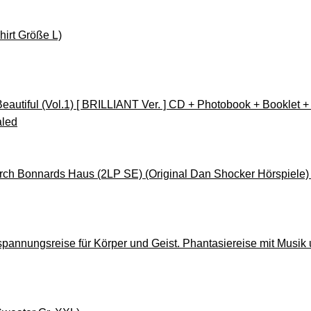
hirt Größe L)
autiful (Vol.1) [ BRILLIANT Ver. ] CD + Photobook + Booklet +
led
rch Bonnards Haus (2LP SE) (Original Dan Shocker Hörspiele) 
annungsreise für Körper und Geist. Phantasiereise mit Musik