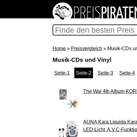
Home
»
Preisvergleich
» Musik-CDs un
Musik-CDs und Vinyl
Seite-1
Seite-2
Seite-3
Seite-4
The War 4th Album KOREA
AUNA Kara Liquida Karao
LED-Licht, A.V.C-Funkti