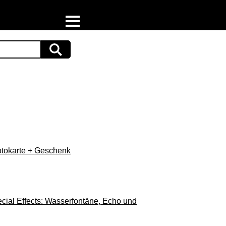
Home
Download
Preispiraten auf Facebook
Support & Newsletter
Presse
otokarte + Geschenk
Datenschutz
Impressum
cial Effects: Wasserfontäne, Echo und