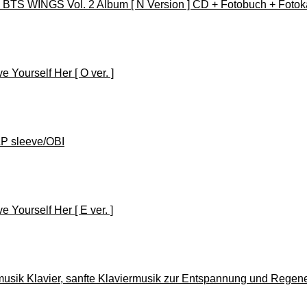
WINGS Vol. 2 Album [ N Version ] CD + Fotobuch + Fotokart
 Yourself Her [ O ver. ]
LP sleeve/OBI
 Yourself Her [ E ver. ]
usik Klavier, sanfte Klaviermusik zur Entspannung und Regene