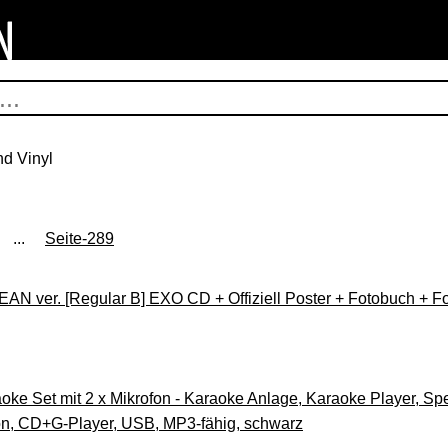
d Vinyl
...
Seite-289
N ver. [Regular B] EXO CD + Offiziell Poster + Fotobuch + F
ke Set mit 2 x Mikrofon - Karaoke Anlage, Karaoke Player, Spe
on, CD+G-Player, USB, MP3-fähig, schwarz