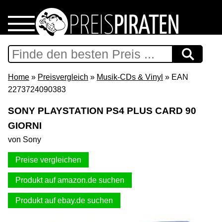
Home
Download
Home
»
Preisvergleich
»
Musik-CDs & Vinyl
» EAN
2273724090383
Preispiraten auf Facebook
SONY PLAYSTATION PS4 PLUS CARD 90
GIORNI
Support & Newsletter
von Sony
Presse
Preise vergleichen
Datenschutz
Produkt auf amazon.de suchen
Produkt auf ebay.de suchen
Impressum