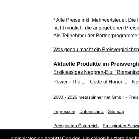
* Alle Preise inkl. Mehrwertsteuer. Die
nicht möglich, die angegebenen Preise 
Als Teilnehmer der Partnerprogramme 
Was genau macht ein Preisvergleichspo
Aktuelle Produkte im Preisvergl
Erstklassiges Neopren-Etui "Romantisch
Power - The ...
Code of Honor ...
New
2003 - 2026 metaspinner net GmbH - Preisp
Impressum
-
Datenschutz
-
Sitemap
Preispiraten Österreich
-
Preispiraten Schw
preispiraten.de benutzt Cookies, um seinen Nutzern das b