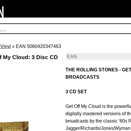
Vinyl
» EAN 5060420347463
Of My Cloud: 3 Disc CD
EAN
THE ROLLING STONES - GE
BROADCASTS
3 CD SET
Get Off My Cloud is the powerful
digitally mastered versions of th
broadcasts by the classic '60s R
Jagger/Richards/Jones/Wyman 