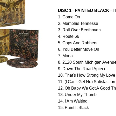
DISC 1 - PAINTED BLACK 
1. Come On
2. Memphis Tennesse
3. Roll Over Beethoven
4. Route 66
5. Cops And Robbers
6. You Better Move On
7. Mona
8. 2120 South Michigan Avenu
9. Down The Road Apiece
10. That's How Strong My Love 
11. (I Can't Get No) Satisfaction
12. Oh Baby We Got A Good Th
13. Under My Thumb
14. I Am Waiting
15. Paint It Black