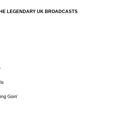
- THE LEGENDARY UK BROADCASTS
e
Is
ing Goin'