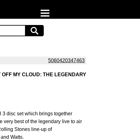
Home
Download
Preispiraten auf Facebook
5060420347463
Support & Newsletter
T OFF MY CLOUD: THE LEGENDARY
Presse
Datenschutz
 3 disc set which brings together
Impressum
e very best of the legendary live to air
olling Stones line-up of
and Watts.