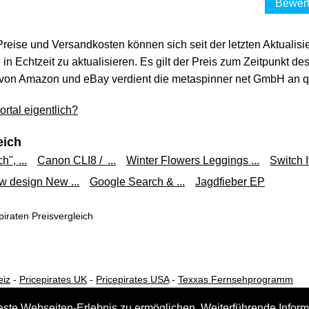
Bewert
 Preise und Versandkosten können sich seit der letzten Aktualisi
in Echtzeit zu aktualisieren. Es gilt der Preis zum Zeitpunkt de
von Amazon und eBay verdient die metaspinner net GmbH an qua
rtal eigentlich?
eich
", ...
Canon CLI8 / ...
Winter Flowers Leggings ...
Switch It
 design New ...
Google Search & ...
Jagdfieber EP
iraten Preisvergleich
eiz
-
Pricepirates UK
-
Pricepirates USA
-
Texxas Fernsehprogramm
este Webseiten-Erlebnis zu ermöglichen. Weiterführende Inform