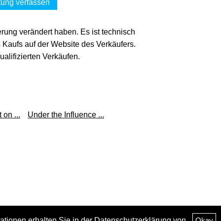
ung verfassen
erung verändert haben. Es ist technisch
s Kaufs auf der Website des Verkäufers.
lifizierten Verkäufen.
 on ...
Under the Influence ...
ationen erhalten Sie in der
Datenschutzerklärung
von
Okay