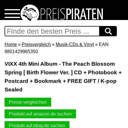
Home
Download
Home
»
Preisvergleich
»
Musik-CDs & Vinyl
» EAN
8801429965350
Preispiraten auf Facebook
VIXX 4th Mini Album - The Peach Blossom
Spring [ Birth Flower Ver. ] CD + Photobook +
Support & Newsletter
Postcard + Bookmark + FREE GIFT / K-pop
Presse
Sealed
Preise vergleichen
Datenschutz
Produkt auf amazon.de suchen
Impressum
Produkt auf ebay.de suchen