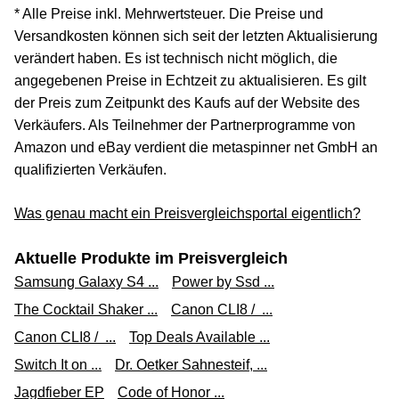
* Alle Preise inkl. Mehrwertsteuer. Die Preise und
Versandkosten können sich seit der letzten Aktualisierung
verändert haben. Es ist technisch nicht möglich, die
angegebenen Preise in Echtzeit zu aktualisieren. Es gilt
der Preis zum Zeitpunkt des Kaufs auf der Website des
Verkäufers. Als Teilnehmer der Partnerprogramme von
Amazon und eBay verdient die metaspinner net GmbH an
qualifizierten Verkäufen.
Was genau macht ein Preisvergleichsportal eigentlich?
Aktuelle Produkte im Preisvergleich
Samsung Galaxy S4 ...
Power by Ssd ...
The Cocktail Shaker ...
Canon CLI8 / ...
Canon CLI8 / ...
Top Deals Available ...
Switch It on ...
Dr. Oetker Sahnesteif, ...
Jagdfieber EP
Code of Honor ...