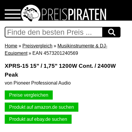
Home
Download
Home
»
Preisvergleich
»
Musikinstrumente & DJ-
Equipment
» EAN 4573201240569
Preispiraten auf Facebook
XPRS-15 15" / 1,75" 1200W Cont. / 2400W
Peak
Support & Newsletter
von Pioneer Professional Audio
Presse
Preise vergleichen
Datenschutz
Produkt auf amazon.de suchen
Produkt auf ebay.de suchen
Impressum