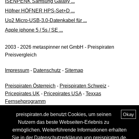
ISENPENK Samsung Galaxy ...
Höfner HÖFNER HPS-Set+D ...
Uo2 Micro-USB-3.0-Datenkabel für ...
Apple iphone 5 / 5s / SE ...
2003 - 2026 metaspinner net GmbH - Preispiraten
Preisvergleich
Impressum
-
Datenschutz
-
Sitemap
Preispiraten Österreich
-
Preispiraten Schweiz
-
Pricepirates UK
-
Pricepirates USA
-
Texxas
Fernsehprogramm
preispiraten.de benutzt Cookies, um seinen
Okay
Nutzern das beste Webseiten-Erlebnis zu
ermöglichen. Weiterführende Informationen erhalten
Sie in der
Datenschutzerklärung
von preispiraten.de.