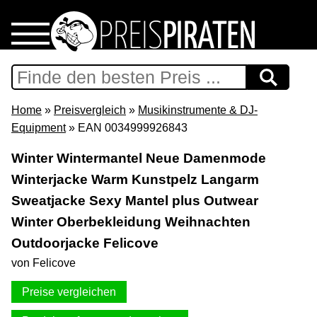
Home
Download
Home
»
Preisvergleich
»
Musikinstrumente & DJ-
Equipment
» EAN 0034999926843
Preispiraten auf Facebook
Winter Wintermantel Neue Damenmode
Winterjacke Warm Kunstpelz Langarm
Support & Newsletter
Sweatjacke Sexy Mantel plus Outwear
Presse
Winter Oberbekleidung Weihnachten
Outdoorjacke Felicove
Datenschutz
von Felicove
Preise vergleichen
Impressum