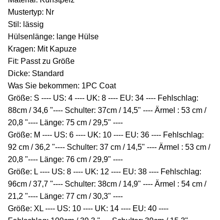
Mustertyp: Nr
Stil: lässig
Hülsenlänge: lange Hülse
Kragen: Mit Kapuze
Fit: Passt zu Größe
Dicke: Standard
Was Sie bekommen: 1PC Coat
Größe: S ---- US: 4 ---- UK: 8 ---- EU: 34 ---- Fehlschlag:
88cm / 34,6 "---- Schulter: 37cm / 14,5" ---- Ärmel : 53 cm /
20,8 "---- Länge: 75 cm / 29,5" ----
Größe: M ---- US: 6 ---- UK: 10 ---- EU: 36 ---- Fehlschlag:
92 cm / 36,2 "---- Schulter: 37 cm / 14,5" ---- Ärmel : 53 cm /
20,8 "---- Länge: 76 cm / 29,9" ----
Größe: L ---- US: 8 ---- UK: 12 ---- EU: 38 ---- Fehlschlag:
96cm / 37,7 "---- Schulter: 38cm / 14,9" ---- Ärmel : 54 cm /
21,2 "---- Länge: 77 cm / 30,3" ----
Größe: XL ---- US: 10 ---- UK: 14 ---- EU: 40 ----