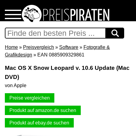
Home
Download
Home
»
Preisvergleich
»
Software
»
Fotografie &
Grafikdesign
» EAN 0885909329861
Preispiraten auf Facebook
Mac OS X Snow Leopard v. 10.6 Update (Mac
DVD)
Support & Newsletter
von Apple
Presse
Preise vergleichen
Datenschutz
Produkt auf amazon.de suchen
Produkt auf ebay.de suchen
Impressum