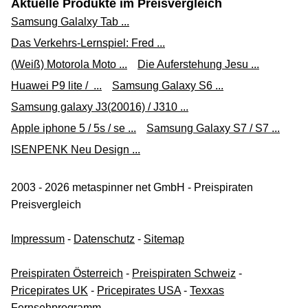
Aktuelle Produkte im Preisvergleich
Samsung Galalxy Tab ...
Das Verkehrs-Lernspiel: Fred ...
(Weiß) Motorola Moto ...
Die Auferstehung Jesu ...
Huawei P9 lite / ...
Samsung Galaxy S6 ...
Samsung galaxy J3(20016) / J310 ...
Apple iphone 5 / 5s / se ...
Samsung Galaxy S7 / S7 ...
ISENPENK Neu Design ...
2003 - 2026 metaspinner net GmbH - Preispiraten
Preisvergleich
Impressum
-
Datenschutz
-
Sitemap
Preispiraten Österreich
-
Preispiraten Schweiz
-
Pricepirates UK
-
Pricepirates USA
-
Texxas
Fernsehprogramm