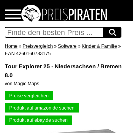
Home
Download
Home
»
Preisvergleich
»
Software
»
Kinder & Familie
»
EAN 4260160783175
Preispiraten auf Facebook
Tour Explorer 25 - Niedersachsen / Bremen
8.0
Support & Newsletter
von Magic Maps
Presse
Preise vergleichen
Datenschutz
Produkt auf amazon.de suchen
Produkt auf ebay.de suchen
Impressum