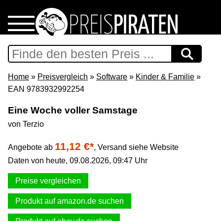
Home
Download
Home
»
Preisvergleich
»
Software
»
Kinder & Familie
»
EAN 9783932992254
Preispiraten auf Facebook
Eine Woche voller Samstage
von Terzio
Support & Newsletter
11,12 €*
Angebote ab
,
Versand siehe Website
Presse
Daten von heute, 09.08.2026, 09:47 Uhr
Datenschutz
Preise vergleichen
Produkt auf amazon.de suchen
Impressum