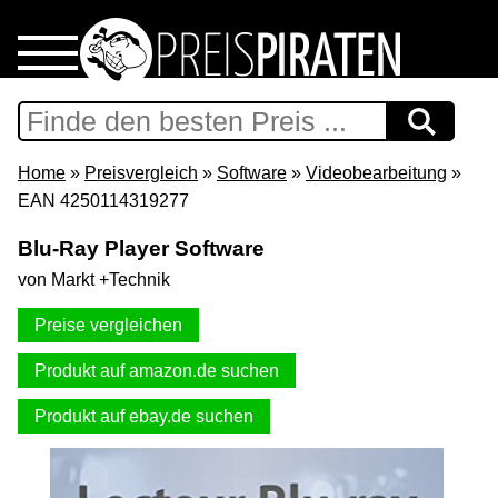
Home
Download
Home
»
Preisvergleich
»
Software
»
Videobearbeitung
»
EAN 4250114319277
Preispiraten auf Facebook
Blu-Ray Player Software
von Markt +Technik
Support & Newsletter
Preise vergleichen
Presse
Produkt auf amazon.de suchen
Datenschutz
Produkt auf ebay.de suchen
Impressum