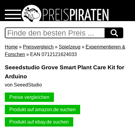
Home
Download
Home
»
Preisvergleich
»
Spielzeug
»
Experimentieren &
Forschen
» EAN 0712121624033
Preispiraten auf Facebook
Seeedstudio Grove Smart Plant Care Kit for
Arduino
Support & Newsletter
von SeeedStudio
Presse
Preise vergleichen
Datenschutz
Produkt auf amazon.de suchen
Produkt auf ebay.de suchen
Impressum