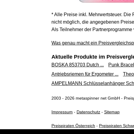
* Alle Preise inkl. Mehrwertsteuer. Die
nicht möglich, die angegebenen Preise 
Als Teilnehmer der Partnerprogramme 
Was genau macht ein Preisvergleichspo
Aktuelle Produkte im Preisvergl
BOSKA 853703 Dutch ...
Punk Bracele
Antriebsriemen für Ergometer ...
Theo 
AMPELMANN Schlüsselanhänger Schlü
2003 - 2026 metaspinner net GmbH - Preisp
Impressum
-
Datenschutz
-
Sitemap
Preispiraten Österreich
-
Preispiraten Schw