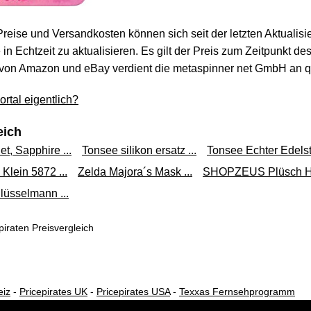
 Preise und Versandkosten können sich seit der letzten Aktualisi
in Echtzeit zu aktualisieren. Es gilt der Preis zum Zeitpunkt de
von Amazon und eBay verdient die metaspinner net GmbH an qua
rtal eigentlich?
eich
t, Sapphire ...
Tonsee silikon ersatz ...
Tonsee Echter Edelst
Klein 5872 ...
Zelda Majora´s Mask ...
SHOPZEUS Plüsch Hu
sselmann ...
iraten Preisvergleich
eiz
-
Pricepirates UK
-
Pricepirates USA
-
Texxas Fernsehprogramm