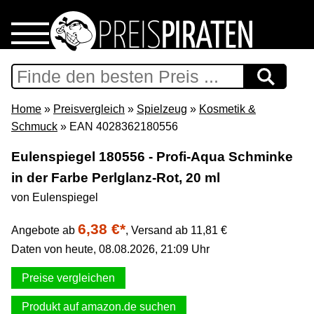
Home
Download
Home
»
Preisvergleich
»
Spielzeug
»
Kosmetik &
Schmuck
» EAN 4028362180556
Preispiraten auf Facebook
Eulenspiegel 180556 - Profi-Aqua Schminke
in der Farbe Perlglanz-Rot, 20 ml
Support & Newsletter
von Eulenspiegel
Presse
6,38 €*
Angebote ab
,
Versand ab 11,81 €
Daten von heute, 08.08.2026, 21:09 Uhr
Datenschutz
Preise vergleichen
Impressum
Produkt auf amazon.de suchen